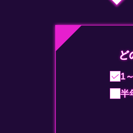
ど
1
半