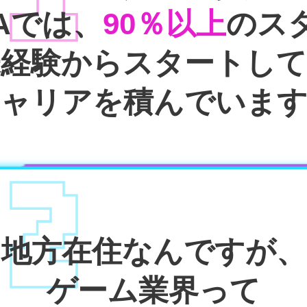
RAでは、
90％以上
のス
未経験からスタートして
ャリアを積んでいま
02
地方在住
なんですが、
ゲーム業界って