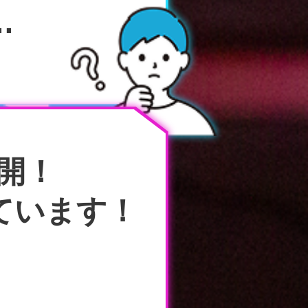
…
展開！
ています！