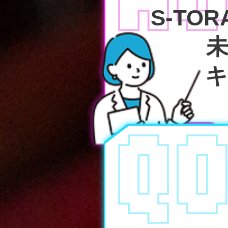
S-TO
キ
Q