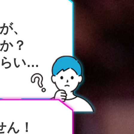
が、
か？
らい…
せん！