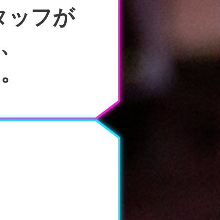
タッフが
、
す。