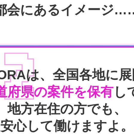
都会にあるイメージ…
02
TORAは、全国各地に
都道府県の案件を保有
し
地方在住の方でも、
安心して働けますよ。