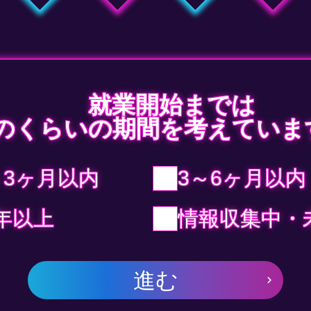
就業開始までは
のくらいの期間を考えていま
～3ヶ月以内
3～6ヶ月以内
年以上
情報収集中・
進む