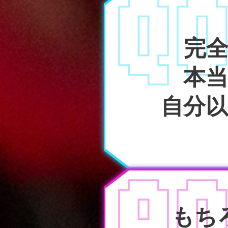
Q
完
本
自分
A
もち